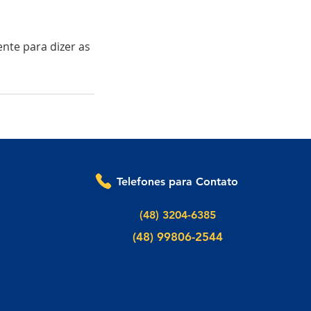
ente para dizer as
Telefones para Contato
(48) 3204-6385
(48) 99806-2544