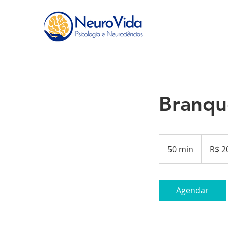
Branq
200
Reais
50 min
5
R$ 2
brasileiros
0
m
i
Agendar
n